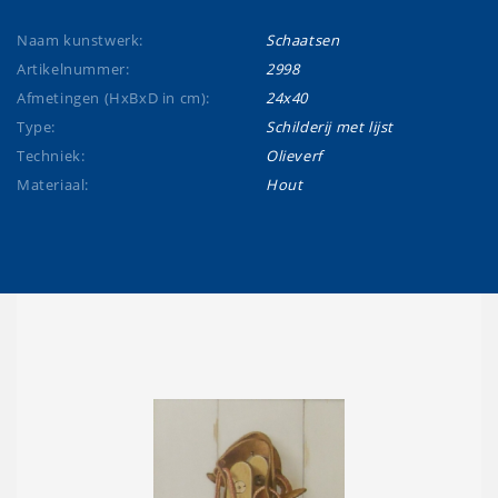
Naam kunstwerk:
Schaatsen
Artikelnummer:
2998
Afmetingen (HxBxD in cm):
24x40
Type:
Schilderij met lijst
Techniek:
Olieverf
Materiaal:
Hout