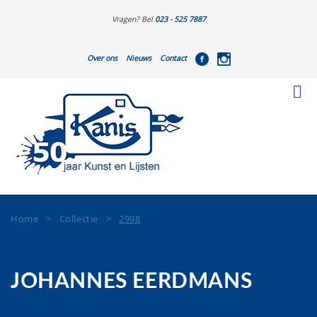
Vragen? Bel
023 - 525 7887
Over ons
Nieuws
Contact
Home
>
Collectie
>
2998
JOHANNES EERDMANS