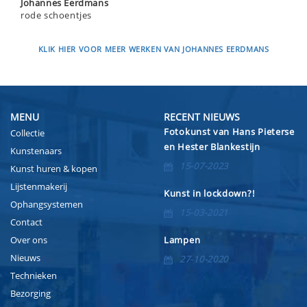
Johannes Eerdmans
rode schoentjes
KLIK HIER VOOR MEER WERKEN VAN JOHANNES EERDMANS
MENU
RECENT NIEUWS
Fotokunst van Hans Pieterse
Collectie
en Hester Blankestijn
Kunstenaars
15-07-2023
Kunst huren & kopen
Lijstenmakerij
Kunst in lockdown?!
Ophangsystemen
15-03-2021
Contact
Over ons
Lampen
Nieuws
27-10-2020
Technieken
Bezorging