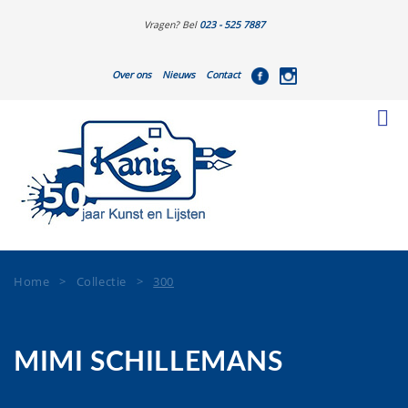
Vragen? Bel
023 - 525 7887
Over ons
Nieuws
Contact
Home
>
Collectie
>
300
MIMI SCHILLEMANS