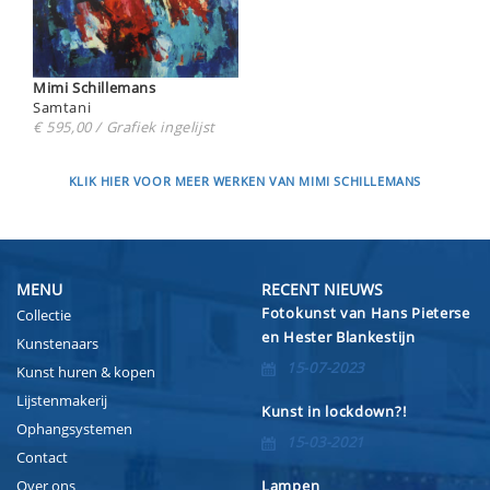
Mimi Schillemans
Samtani
€ 595,00 / Grafiek ingelijst
KLIK HIER VOOR MEER WERKEN VAN MIMI SCHILLEMANS
MENU
RECENT NIEUWS
Fotokunst van Hans Pieterse
Collectie
en Hester Blankestijn
Kunstenaars
15-07-2023
Kunst huren & kopen
Lijstenmakerij
Kunst in lockdown?!
Ophangsystemen
15-03-2021
Contact
Over ons
Lampen