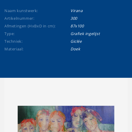
Naam kunstwerk:
Virana
Artikelnummer:
300
Afmetingen (HxBxD in cm):
87x100
Type:
Grafiek ingelijst
Techniek:
Giclée
Materiaal:
Doek