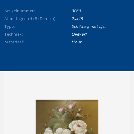
Artikelnummer:
3060
Afmetingen (HxBxD in cm):
24x18
Type:
Schilderij met lijst
Techniek:
Olieverf
Materiaal:
Hout