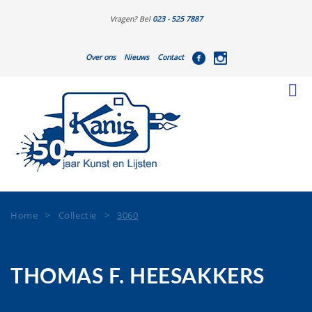
Vragen? Bel
023 - 525 7887
Over ons
Nieuws
Contact
Home
>
Collectie
>
3060
THOMAS F. HEESAKKERS