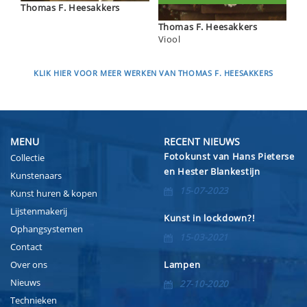
Thomas F. Heesakkers
Thomas F. Heesakkers
Viool
KLIK HIER VOOR MEER WERKEN VAN THOMAS F. HEESAKKERS
MENU
RECENT NIEUWS
Fotokunst van Hans Pieterse
Collectie
en Hester Blankestijn
Kunstenaars
15-07-2023
Kunst huren & kopen
Lijstenmakerij
Kunst in lockdown?!
Ophangsystemen
15-03-2021
Contact
Over ons
Lampen
Nieuws
27-10-2020
Technieken