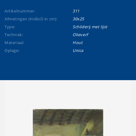
Artikelnummer:
311
Afmetingen (HxBxD in cm):
30x25
Type:
Schilderij met lijst
Techniek:
Olieverf
Materiaal:
Hout
Oplage:
Unica