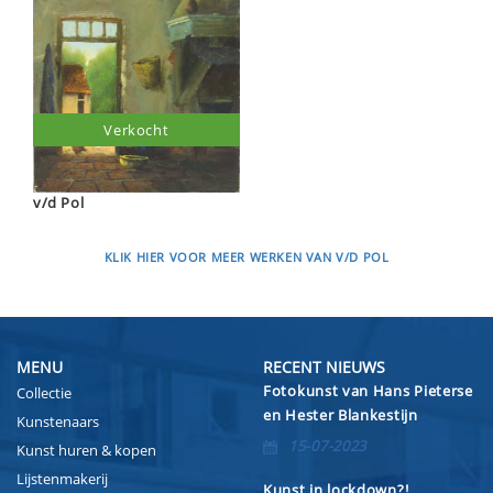
Verkocht
v/d Pol
KLIK HIER VOOR MEER WERKEN VAN V/D POL
MENU
RECENT NIEUWS
Fotokunst van Hans Pieterse
Collectie
en Hester Blankestijn
Kunstenaars
15-07-2023
Kunst huren & kopen
Lijstenmakerij
Kunst in lockdown?!