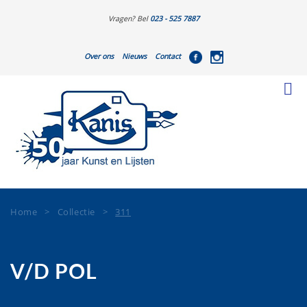
Vragen? Bel
023 - 525 7887
Over ons
Nieuws
Contact
Home
>
Collectie
>
311
V/D POL