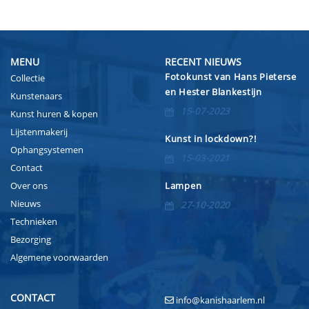
MENU
RECENT NIEUWS
Fotokunst van Hans Pieterse
Collectie
en Hester Blankestijn
Kunstenaars
15-07-2023
Kunst huren & kopen
Lijstenmakerij
Kunst in lockdown?!
Ophangsystemen
15-03-2021
Contact
Over ons
Lampen
Nieuws
27-10-2020
Technieken
Bezorging
Algemene voorwaarden
CONTACT
info@kanishaarlem.nl