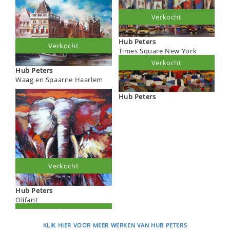
Verkocht
Hub Peters
Verkocht
Times Square New York
Verkocht
Hub Peters
Waag en Spaarne Haarlem
Hub Peters
Verkocht
Hub Peters
Olifant
KLIK HIER VOOR MEER WERKEN VAN HUB PETERS