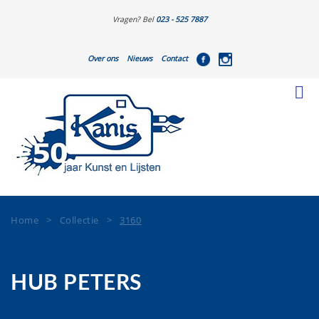
Vragen? Bel
023 - 525 7887
Over ons
Nieuws
Contact
Home
>
Collectie
>
3160
HUB PETERS