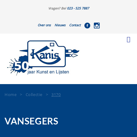
Vragen? Bel
023 - 525 7887
Over ons
Nieuws
Contact
Home
>
Collectie
>
3170
VANSEGERS