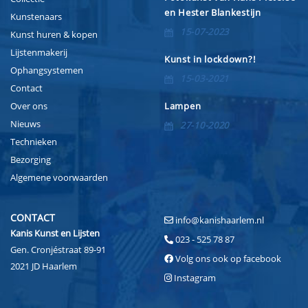
en Hester Blankestijn
Kunstenaars
15-07-2023
Kunst huren & kopen
Lijstenmakerij
Kunst in lockdown?!
Ophangsystemen
15-03-2021
Contact
Over ons
Lampen
Nieuws
27-10-2020
Technieken
Bezorging
Algemene voorwaarden
CONTACT
info@kanishaarlem.nl
Kanis Kunst en Lijsten
023 - 525 78 87
Gen. Cronjéstraat 89-91
Volg ons ook op facebook
2021 JD Haarlem
Instagram