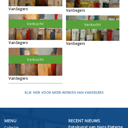
VanSegers
VanSegers
Verkocht
Verkocht
VanSegers
VanSegers
Verkocht
VanSegers
KLIK HIER VOOR MEER WERKEN VAN VANSEGERS
MENU
RECENT NIEUWS
Fotokunst van Hans Pieterse
Collectie