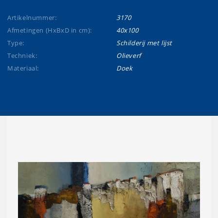
Artikelnummer:
3170
Afmetingen (HxBxD in cm):
40x100
Type:
Schilderij met lijst
Techniek:
Olieverf
Materiaal:
Doek