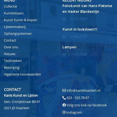
MENU
RECENT NIEUWS
Fotokunst van Hans Pieterse
Collectie
en Hester Blankestijn
Kunstenaars
15-07-2023
Kunst huren & kopen
Lijstenmakerij
Kunst in lockdown?!
Ophangsystemen
15-03-2021
Contact
Over ons
Lampen
Nieuws
27-10-2020
Technieken
Bezorging
Algemene voorwaarden
CONTACT
info@kanishaarlem.nl
Kanis Kunst en Lijsten
023 - 525 78 87
Gen. Cronjéstraat 89-91
Volg ons ook op facebook
2021 JD Haarlem
Instagram