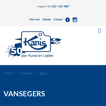
Vragen? Bel
023 - 525 7887
Over ons
Nieuws
Contact
Home
>
Collectie
>
4015
VANSEGERS