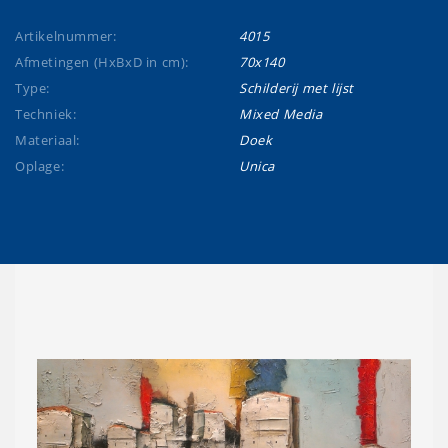
Artikelnummer:
4015
Afmetingen (HxBxD in cm):
70x140
Type:
Schilderij met lijst
Techniek:
Mixed Media
Materiaal:
Doek
Oplage:
Unica