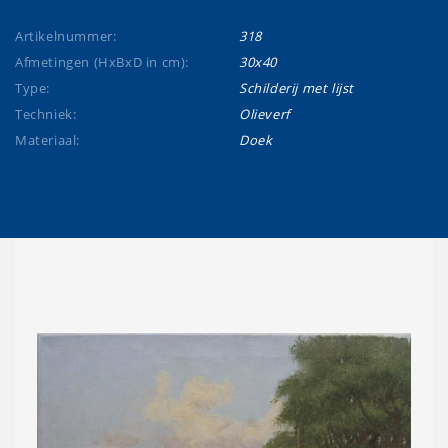
Artikelnummer:
318
Afmetingen (HxBxD in cm):
30x40
Type:
Schilderij met lijst
Techniek:
Olieverf
Materiaal:
Doek