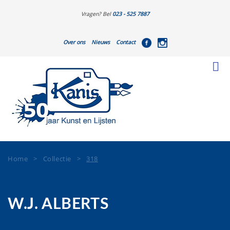
Vragen? Bel
023 - 525 7887
Over ons
Nieuws
Contact
Home
>
Collectie
>
318
W.J. ALBERTS