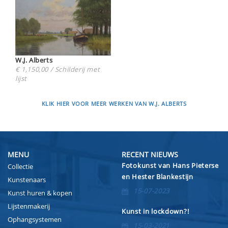
W.J. Alberts
€ 1,150,00 / Schilderij met
lijst
KLIK HIER VOOR MEER WERKEN VAN W.J. ALBERTS
MENU
RECENT NIEUWS
Fotokunst van Hans Pieterse
Collectie
en Hester Blankestijn
Kunstenaars
15-07-2023
Kunst huren & kopen
Lijstenmakerij
Kunst in lockdown?!
Ophangsystemen
15-03-2021