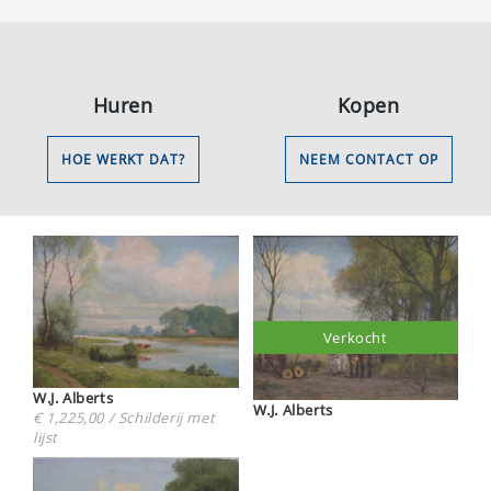
Huren
Kopen
HOE WERKT DAT?
NEEM CONTACT OP
Verkocht
W.J. Alberts
W.J. Alberts
€ 1,225,00 / Schilderij met
lijst