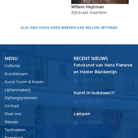
Willem Heytman
Zijlstraat Haarlem
KLIK HIER VOOR MEER WERKEN VAN WILLEM HEYTMAN
MENU
RECENT NIEUWS
Fotokunst van Hans Pieterse
Collectie
en Hester Blankestijn
Kunstenaars
15-07-2023
Kunst huren & kopen
Lijstenmakerij
Kunst in lockdown?!
Ophangsystemen
15-03-2021
Contact
Over ons
Lampen
Nieuws
27-10-2020
Technieken
Bezorging