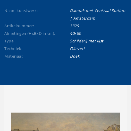
Naam kunstwerk:
Damrak met Centraal Station
| Amsterdam
Artikelnummer:
3329
Afmetingen (HxBxD in cm):
40x80
Type:
Schilderij met lijst
Techniek:
Olieverf
Materiaal:
Doek