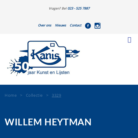
Vragen? Bel
023 - 525 7887
Over ons
Nieuws
Contact
Home
>
Collectie
>
3329
WILLEM HEYTMAN