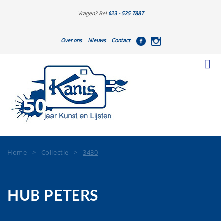
Vragen? Bel
023 - 525 7887
Over ons
Nieuws
Contact
Home
>
Collectie
>
3430
HUB PETERS