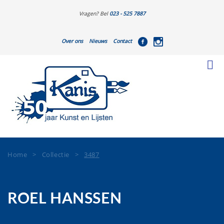
Vragen? Bel
023 - 525 7887
Over ons
Nieuws
Contact
Home
>
Collectie
>
3487
ROEL HANSSEN