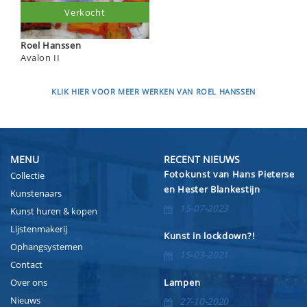
Verkocht
Roel Hanssen
Avalon II
KLIK HIER VOOR MEER WERKEN VAN ROEL HANSSEN
MENU
RECENT NIEUWS
Fotokunst van Hans Pieterse
Collectie
en Hester Blankestijn
Kunstenaars
15-07-2023
Kunst huren & kopen
Lijstenmakerij
Kunst in lockdown?!
Ophangsystemen
15-03-2021
Contact
Over ons
Lampen
Nieuws
27-10-2020