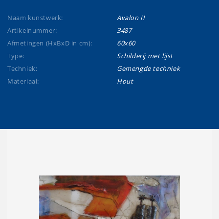
Naam kunstwerk:
Avalon II
Artikelnummer:
3487
Afmetingen (HxBxD in cm):
60x60
Type:
Schilderij met lijst
Techniek:
Gemengde techniek
Materiaal:
Hout