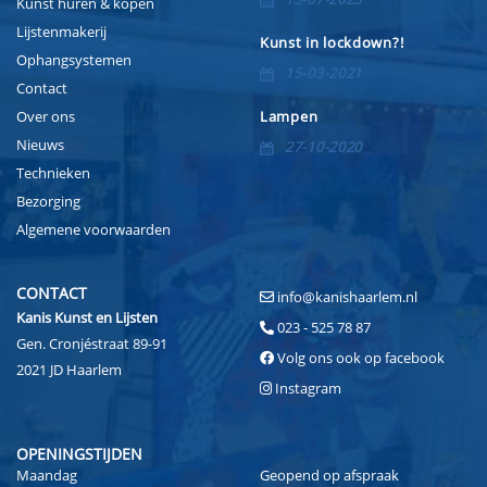
Kunst huren & kopen
Lijstenmakerij
Kunst in lockdown?!
Ophangsystemen
15-03-2021
Contact
Over ons
Lampen
Nieuws
27-10-2020
Technieken
Bezorging
Algemene voorwaarden
CONTACT
info@kanishaarlem.nl
Kanis Kunst en Lijsten
023 - 525 78 87
Gen. Cronjéstraat 89-91
Volg ons ook op facebook
2021 JD Haarlem
Instagram
OPENINGSTIJDEN
Maandag
Geopend op afspraak