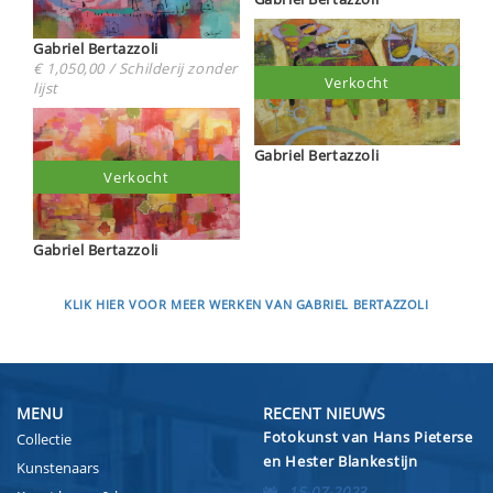
Gabriel Bertazzoli
€ 1,050,00 / Schilderij zonder
Verkocht
lijst
Gabriel Bertazzoli
Verkocht
Gabriel Bertazzoli
KLIK HIER VOOR MEER WERKEN VAN GABRIEL BERTAZZOLI
MENU
RECENT NIEUWS
Fotokunst van Hans Pieterse
Collectie
en Hester Blankestijn
Kunstenaars
15-07-2023