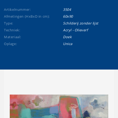
Artikelnummer:
3504
Afmetingen (HxBxD in cm):
60x90
Type:
Schilderij zonder lijst
Techniek:
Acryl - Olieverf
Materiaal:
Doek
Oplage:
Unica