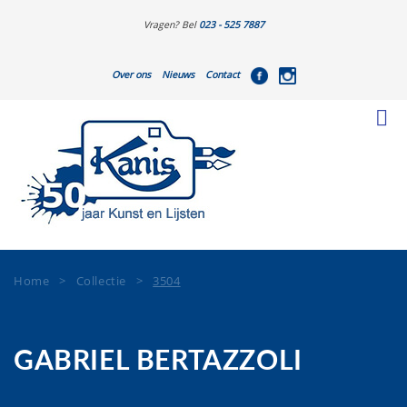
Vragen? Bel
023 - 525 7887
Over ons
Nieuws
Contact
Home
>
Collectie
>
3504
GABRIEL BERTAZZOLI