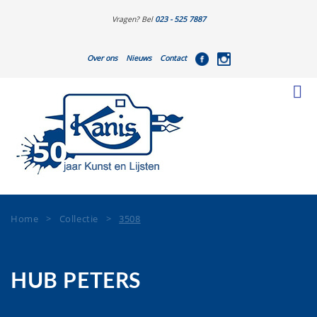
Vragen? Bel
023 - 525 7887
Over ons
Nieuws
Contact
Home
>
Collectie
>
3508
HUB PETERS