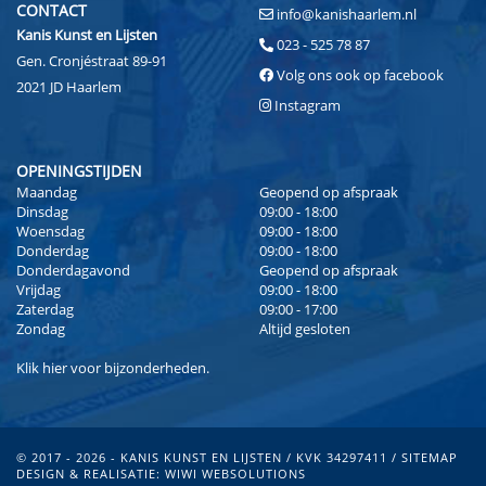
CONTACT
info@kanishaarlem.nl
Kanis Kunst en Lijsten
023 - 525 78 87
Gen. Cronjéstraat 89-91
Volg ons ook op facebook
2021 JD Haarlem
Instagram
OPENINGSTIJDEN
Maandag
Geopend op afspraak
Dinsdag
09:00 - 18:00
Woensdag
09:00 - 18:00
Donderdag
09:00 - 18:00
Donderdagavond
Geopend op afspraak
Vrijdag
09:00 - 18:00
Zaterdag
09:00 - 17:00
Zondag
Altijd gesloten
Klik
hier
voor bijzonderheden.
© 2017 - 2026 - KANIS KUNST EN LIJSTEN / KVK 34297411 /
SITEMAP
DESIGN & REALISATIE:
WIWI WEBSOLUTIONS