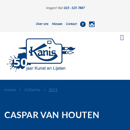
Vragen? Bel
023 - 525 7887
Over ons
Nieuws
Contact
Home
>
Collectie
>
3515
CASPAR VAN HOUTEN