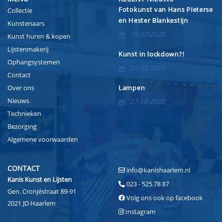
Fotokunst van Hans Pieterse
Collectie
en Hester Blankestijn
Kunstenaars
15-07-2023
Kunst huren & kopen
Lijstenmakerij
Kunst in lockdown?!
Ophangsystemen
15-03-2021
Contact
Over ons
Lampen
Nieuws
27-10-2020
Technieken
Bezorging
Algemene voorwaarden
CONTACT
info@kanishaarlem.nl
Kanis Kunst en Lijsten
023 - 525 78 87
Gen. Cronjéstraat 89-91
Volg ons ook op facebook
2021 JD Haarlem
Instagram