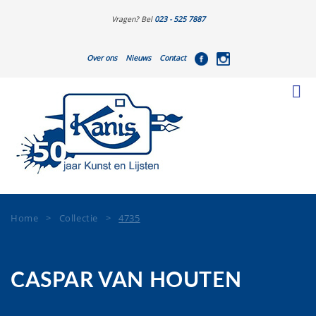
Vragen? Bel
023 - 525 7887
Over ons
Nieuws
Contact
Home
>
Collectie
>
4735
CASPAR VAN HOUTEN