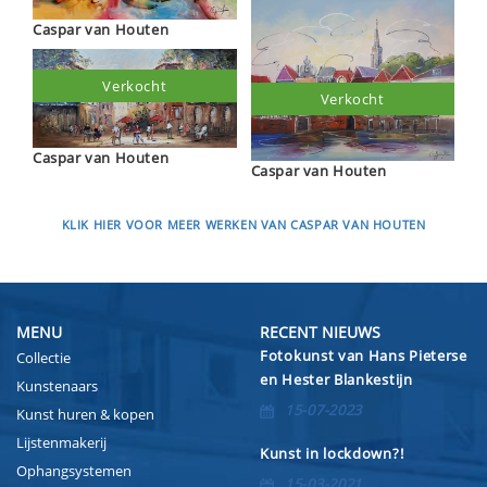
Caspar van Houten
Verkocht
Verkocht
Caspar van Houten
Caspar van Houten
KLIK HIER VOOR MEER WERKEN VAN CASPAR VAN HOUTEN
MENU
RECENT NIEUWS
Fotokunst van Hans Pieterse
Collectie
en Hester Blankestijn
Kunstenaars
15-07-2023
Kunst huren & kopen
Lijstenmakerij
Kunst in lockdown?!
Ophangsystemen
15-03-2021