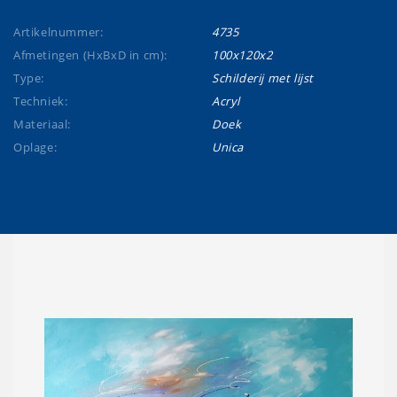
Artikelnummer:
4735
Afmetingen (HxBxD in cm):
100x120x2
Type:
Schilderij met lijst
Techniek:
Acryl
Materiaal:
Doek
Oplage:
Unica