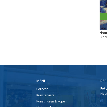
Bloe
MENU
REC
Foto
Collectie
Hest
Kunstenaars
Kunst huren & kopen