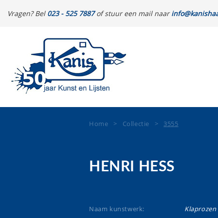
Vragen? Bel
023 - 525 7887
of stuur een mail naar
info@kanishaa
Home
>
Collectie
>
3555
HENRI HESS
Naam kunstwerk:
Klaprozen