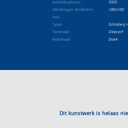
Artikelnummer:
3555
Afmetingen (HxBxD in
100x100
cm):
Type:
Schilderij m
Techniek:
Olieverf
Materiaal:
Doek
Dit kunstwerk is helaas n