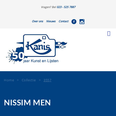
Vragen? Bel
023 - 525 7887
Over ons
Nieuws
Contact
Home
>
Collectie
>
3557
NISSIM MEN