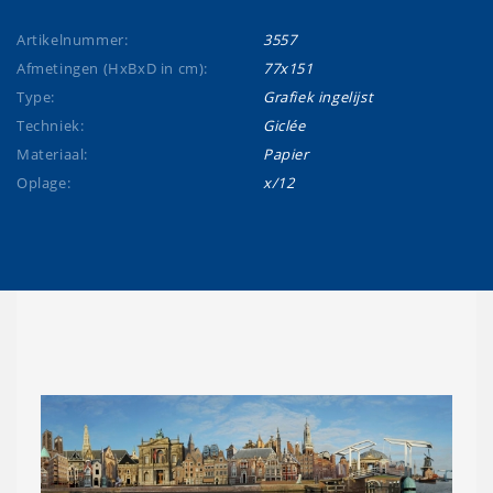
Artikelnummer:
3557
Afmetingen (HxBxD in cm):
77x151
Type:
Grafiek ingelijst
Techniek:
Giclée
Materiaal:
Papier
Oplage:
x/12