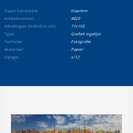
Naam kunstwerk:
Haarlem
Artikelnummer:
4820
Afmetingen (HxBxD in cm):
71x150
Type:
Grafiek ingelijst
Techniek:
Fotografie
Materiaal:
Papier
Oplage:
x/12