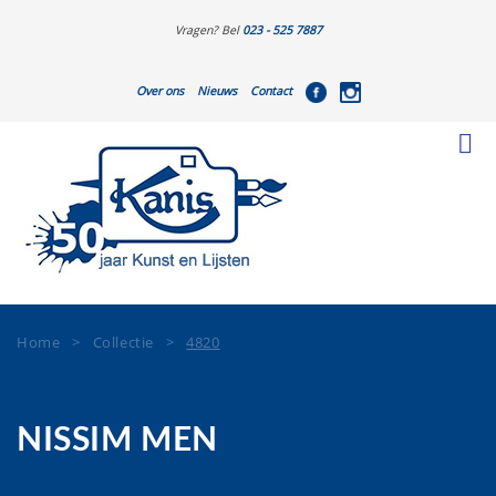
Vragen? Bel
023 - 525 7887
Over ons
Nieuws
Contact
Home
>
Collectie
>
4820
NISSIM MEN