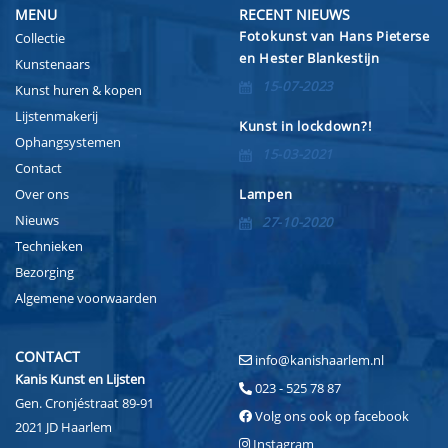
MENU
RECENT NIEUWS
Fotokunst van Hans Pieterse
Collectie
en Hester Blankestijn
Kunstenaars
15-07-2023
Kunst huren & kopen
Lijstenmakerij
Kunst in lockdown?!
Ophangsystemen
15-03-2021
Contact
Over ons
Lampen
Nieuws
27-10-2020
Technieken
Bezorging
Algemene voorwaarden
CONTACT
info@kanishaarlem.nl
Kanis Kunst en Lijsten
023 - 525 78 87
Gen. Cronjéstraat 89-91
Volg ons ook op facebook
2021 JD Haarlem
Instagram