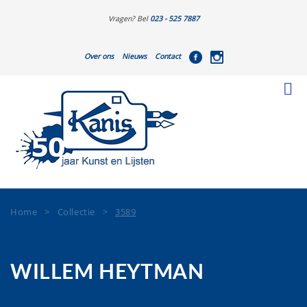
Vragen? Bel
023 - 525 7887
Over ons
Nieuws
Contact
Home
>
Collectie
>
3589
WILLEM HEYTMAN