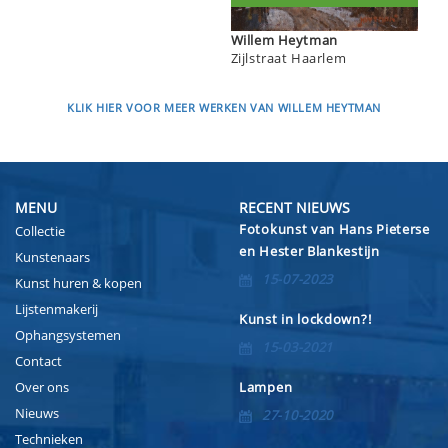
Willem Heytman
Zijlstraat Haarlem
KLIK HIER VOOR MEER WERKEN VAN WILLEM HEYTMAN
MENU
RECENT NIEUWS
Fotokunst van Hans Pieterse
Collectie
en Hester Blankestijn
Kunstenaars
15-07-2023
Kunst huren & kopen
Lijstenmakerij
Kunst in lockdown?!
Ophangsystemen
15-03-2021
Contact
Over ons
Lampen
Nieuws
27-10-2020
Technieken