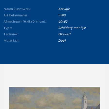
Naam kunstwerk:
Katwijk
Artikelnummer:
3589
Afmetingen (HxBxD in cm):
40x60
Type:
Schilderij met lijst
Techniek:
Olieverf
Materiaal:
Doek