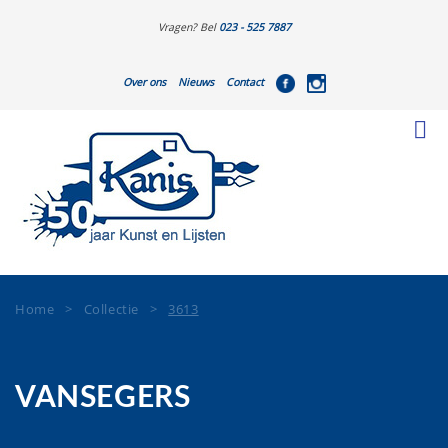
Vragen? Bel
023 - 525 7887
Over ons
Nieuws
Contact
Home
>
Collectie
>
3613
VANSEGERS