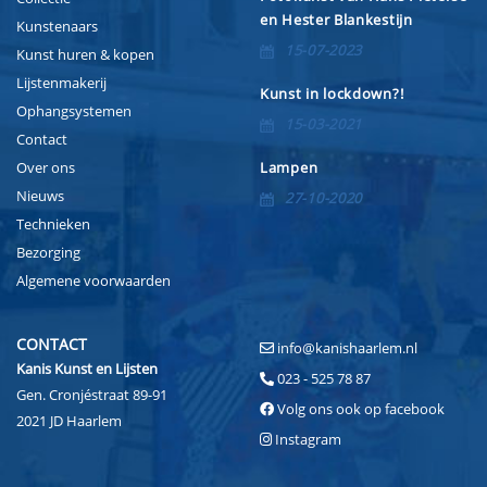
en Hester Blankestijn
Kunstenaars
15-07-2023
Kunst huren & kopen
Lijstenmakerij
Kunst in lockdown?!
Ophangsystemen
15-03-2021
Contact
Over ons
Lampen
Nieuws
27-10-2020
Technieken
Bezorging
Algemene voorwaarden
CONTACT
info@kanishaarlem.nl
Kanis Kunst en Lijsten
023 - 525 78 87
Gen. Cronjéstraat 89-91
Volg ons ook op facebook
2021 JD Haarlem
Instagram