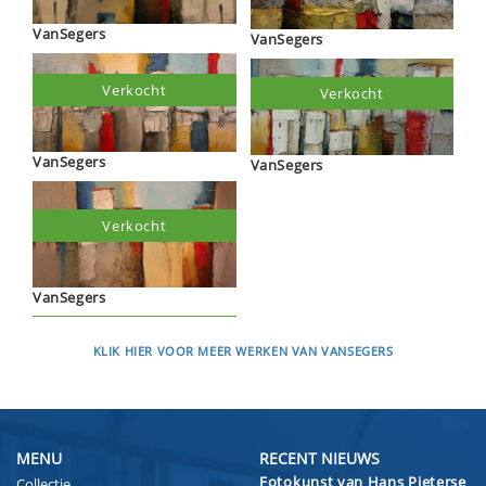
VanSegers
VanSegers
Verkocht
Verkocht
VanSegers
VanSegers
Verkocht
VanSegers
KLIK HIER VOOR MEER WERKEN VAN VANSEGERS
MENU
RECENT NIEUWS
Fotokunst van Hans Pieterse
Collectie