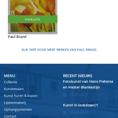
Verkocht
Paul Brand
KLIK HIER VOOR MEER WERKEN VAN PAUL BRAND
MENU
RECENT NIEUWS
Fotokunst van Hans Pieterse
Collectie
en Hester Blankestijn
Kunstenaars
15-07-2023
Kunst huren & kopen
Lijstenmakerij
Kunst in lockdown?!
Ophangsystemen
15-03-2021
Contact