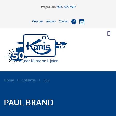
Vragen? Bel
023 - 525 7887
Over ons
Nieuws
Contact
Home
>
Collectie
>
362
PAUL BRAND