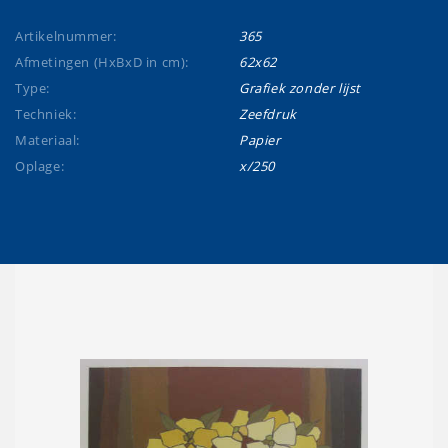
Artikelnummer:
365
Afmetingen (HxBxD in cm):
62x62
Type:
Grafiek zonder lijst
Techniek:
Zeefdruk
Materiaal:
Papier
Oplage:
x/250