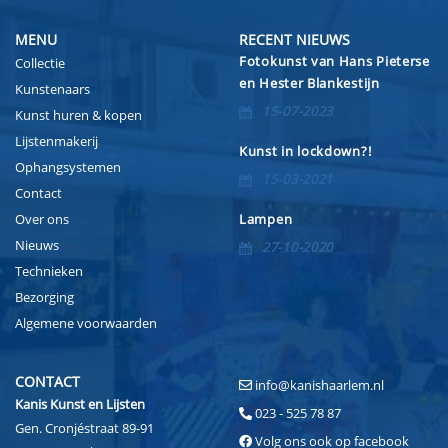
MENU
RECENT NIEUWS
Fotokunst van Hans Pieterse
Collectie
en Hester Blankestijn
Kunstenaars
15-07-2023
Kunst huren & kopen
Lijstenmakerij
Kunst in lockdown?!
Ophangsystemen
15-03-2021
Contact
Over ons
Lampen
Nieuws
27-10-2020
Technieken
Bezorging
Algemene voorwaarden
CONTACT
info@kanishaarlem.nl
Kanis Kunst en Lijsten
023 - 525 78 87
Gen. Cronjéstraat 89-91
Volg ons ook op facebook