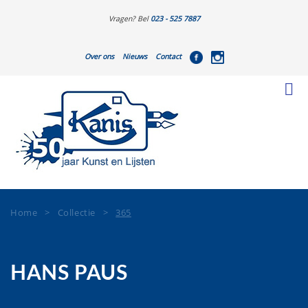
Vragen? Bel
023 - 525 7887
Over ons
Nieuws
Contact
Home
>
Collectie
>
365
HANS PAUS