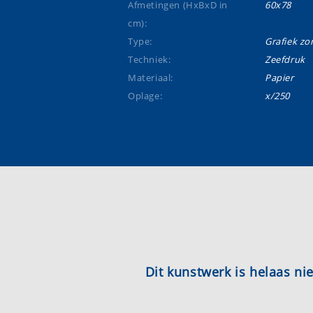
Afmetingen (HxBxD in
60x78
cm):
Type:
Grafiek zon
Techniek:
Zeefdruk
Materiaal:
Papier
Oplage:
x/250
Dit kunstwerk is helaas n