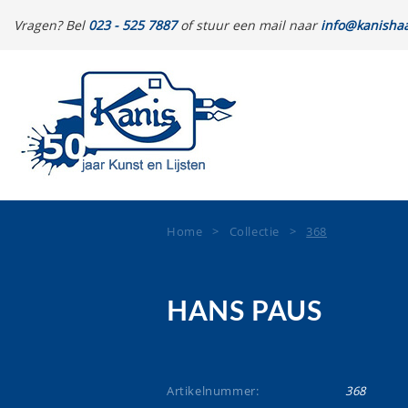
Vragen? Bel
023 - 525 7887
of stuur een mail naar
info@kanishaa
Home
>
Collectie
>
368
HANS PAUS
Artikelnummer:
368