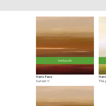
Verkocht
Hans Paus
Sunset II
The g