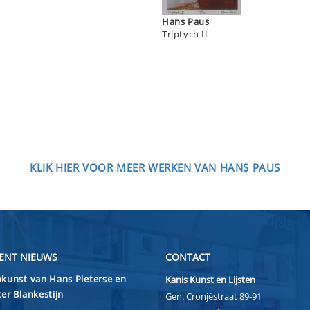
Hans Paus
Triptych II
KLIK HIER VOOR MEER WERKEN VAN HANS PAUS
ENT NIEUWS
CONTACT
kunst van Hans Pieterse en
Kanis Kunst en Lijsten
er Blankestijn
Gen. Cronjéstraat 89-91