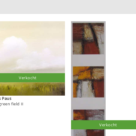
Verkocht
Hans Paus
reen field II
Verkocht