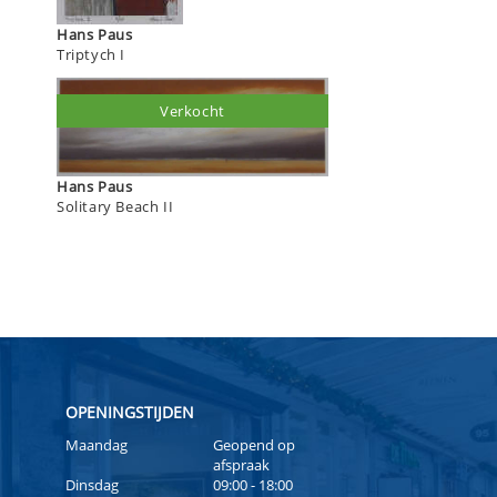
Hans Paus
Triptych I
Verkocht
Hans Paus
Solitary Beach II
OPENINGSTIJDEN
Maandag
Geopend op
afspraak
Dinsdag
09:00 - 18:00