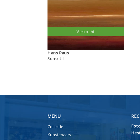
Verkocht
Hans Paus
Sunset I
MENU
REC
Foto
Collectie
Hest
Kunstenaars