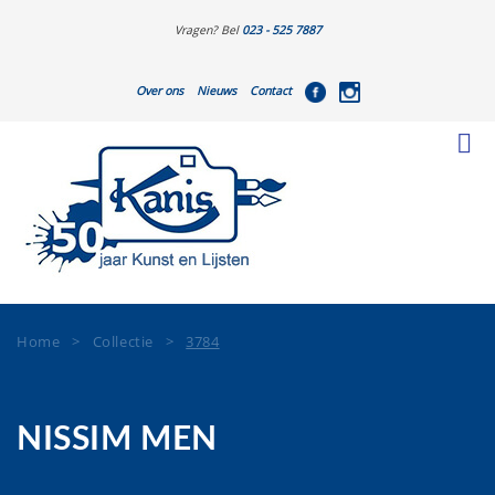
Vragen? Bel
023 - 525 7887
Over ons
Nieuws
Contact
Home
>
Collectie
>
3784
NISSIM MEN