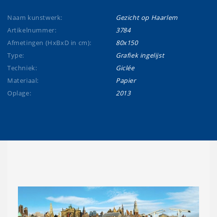
Naam kunstwerk:
Gezicht op Haarlem
Artikelnummer:
3784
Afmetingen (HxBxD in cm):
80x150
Type:
Grafiek ingelijst
Techniek:
Giclée
Materiaal:
Papier
Oplage:
2013