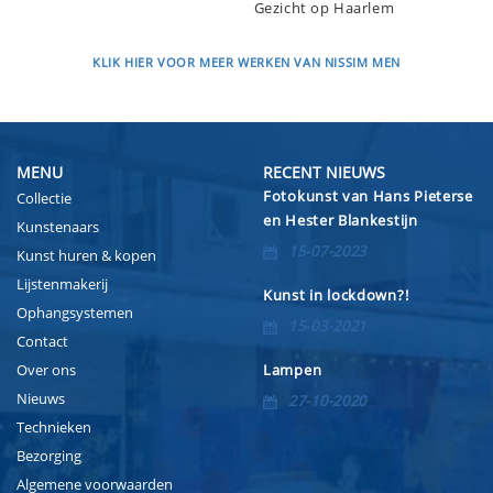
Gezicht op Haarlem
KLIK HIER VOOR MEER WERKEN VAN NISSIM MEN
MENU
RECENT NIEUWS
Fotokunst van Hans Pieterse
Collectie
en Hester Blankestijn
Kunstenaars
15-07-2023
Kunst huren & kopen
Lijstenmakerij
Kunst in lockdown?!
Ophangsystemen
15-03-2021
Contact
Over ons
Lampen
Nieuws
27-10-2020
Technieken
Bezorging
Algemene voorwaarden