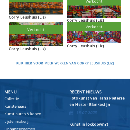
Verkocht
Corry Leushuis (Liz)
Corry Leushuis (Liz)
Verkocht
Verkocht
Corry Leushuis (Liz)
Corry Leushuis (Liz)
KLIK HIER VOOR MEER WERKEN VAN CORRY LEUSHUIS (LIZ)
MENU
RECENT NIEUWS
Fotokunst van Hans Pieterse
Collectie
en Hester Blankestijn
Kunstenaars
15-07-2023
Kunst huren & kopen
Lijstenmakerij
Kunst in lockdown?!
Ophangsystemen