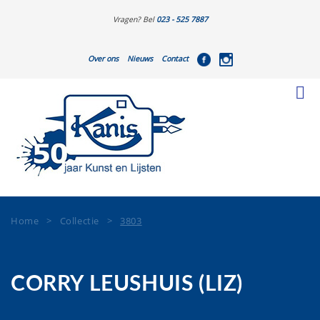
Vragen? Bel
023 - 525 7887
Over ons
Nieuws
Contact
Home
>
Collectie
>
3803
CORRY LEUSHUIS (LIZ)