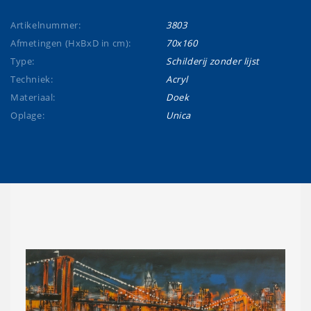
Artikelnummer:
3803
Afmetingen (HxBxD in cm):
70x160
Type:
Schilderij zonder lijst
Techniek:
Acryl
Materiaal:
Doek
Oplage:
Unica