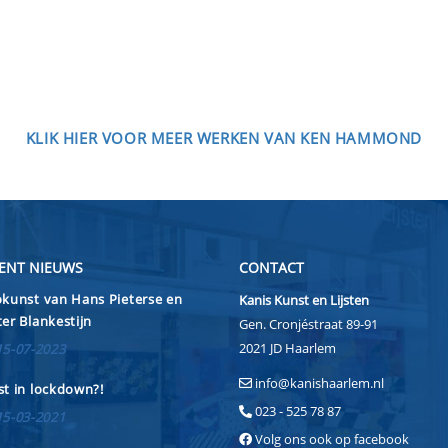
KLIK HIER VOOR MEER WERKEN VAN KEN HAMMOND
ENT NIEUWS
CONTACT
kunst van Hans Pieterse en
Kanis Kunst en Lijsten
er Blankestijn
Gen. Cronjéstraat 89-91
2021 JD Haarlem
15-07-2023
info@kanishaarlem.nl
t in lockdown?!
023 - 525 78 87
15-03-2021
Volg ons ook op facebook