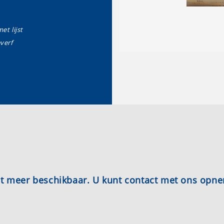
et lijst
everf
iet meer beschikbaar. U kunt contact met ons opn