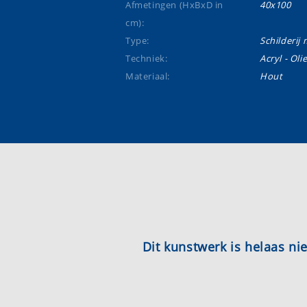
Afmetingen (HxBxD in
40x100
cm):
Type:
Schilderij m
Techniek:
Acryl - Oli
Materiaal:
Hout
Dit kunstwerk is helaas n