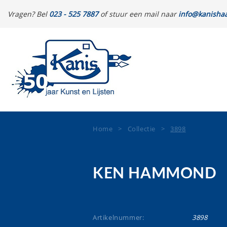
Vragen? Bel
023 - 525 7887
of stuur een mail naar
info@kanishaa
Home
>
Collectie
>
3898
KEN HAMMOND
Artikelnummer:
3898