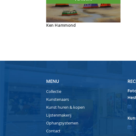
Ken Hammond
MENU
REC
Foto
Collectie
Hest
Kunstenaars
Kunst huren & kopen
Lijstenmakerij
Kuns
Ophangsystemen
Contact