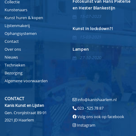
Fotokunst van Hans Pieterse
Collectie
en Hester Blankestijn
Kunstenaars
15-07-2023
Kunst huren & kopen
Lijstenmakerij
Kunst in lockdown?!
Ophangsystemen
15-03-2021
Contact
Over ons
Lampen
Nieuws
27-10-2020
Technieken
Bezorging
Algemene voorwaarden
CONTACT
info@kanishaarlem.nl
Kanis Kunst en Lijsten
023 - 525 78 87
Gen. Cronjéstraat 89-91
Volg ons ook op facebook
2021 JD Haarlem
Instagram