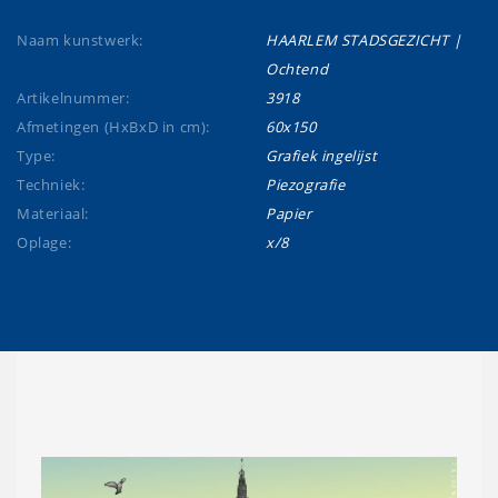
Naam kunstwerk:
HAARLEM STADSGEZICHT |
Ochtend
Artikelnummer:
3918
Afmetingen (HxBxD in cm):
60x150
Type:
Grafiek ingelijst
Techniek:
Piezografie
Materiaal:
Papier
Oplage:
x/8