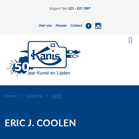
Vragen? Bel
023 - 525 7887
Over ons
Nieuws
Contact
Home
>
Collectie
>
3918
ERIC J. COOLEN