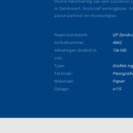
mooie herinnering aan een succesvol j
in Zandvoort. Exclusief verkrijgbaar, in
passe-partout en museumglas.
Naam kunstwerk:
GP Zandvo
Artikelnummer:
4642
Afmetingen (HxBxD in
73x100
cm):
Type:
Grafiek ing
Techniek:
Piezografi
Materiaal:
Papier
Oplage:
x/15