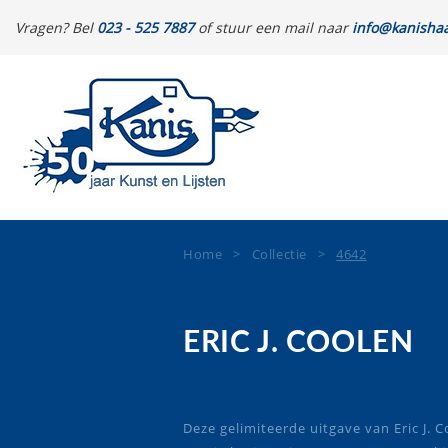
Vragen? Bel
023 - 525 7887
of stuur een mail naar
info@kanishaa
Home
>
Collectie
>
4642
ERIC J. COOLEN
Deze gelimiteerde uitgave van Eric J. C