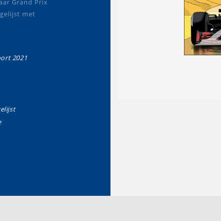
aar Grand Prix
gelijst met
ort 2021
elijst
e