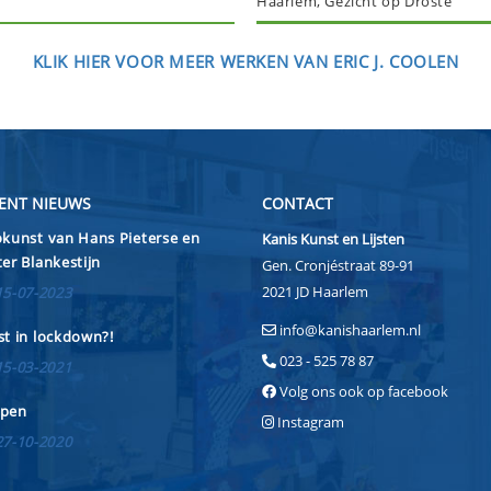
Haarlem, Gezicht op Droste
KLIK HIER VOOR MEER WERKEN VAN ERIC J. COOLEN
ENT NIEUWS
CONTACT
kunst van Hans Pieterse en
Kanis Kunst en Lijsten
er Blankestijn
Gen. Cronjéstraat 89-91
2021 JD Haarlem
15-07-2023
info@kanishaarlem.nl
t in lockdown?!
023 - 525 78 87
15-03-2021
Volg ons ook op facebook
pen
Instagram
27-10-2020