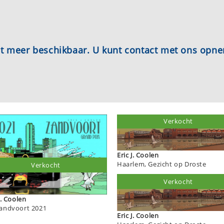
iet meer beschikbaar. U kunt contact met ons opn
Verkocht
Eric J. Coolen
Haarlem, Gezicht op Droste
Verkocht
Verkocht
J. Coolen
andvoort 2021
Eric J. Coolen