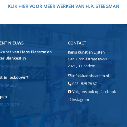
KLIK HIER VOOR MEER WERKEN VAN H.P. STEEGMAN
ENT NIEUWS
CONTACT
kunst van Hans Pieterse en
Kanis Kunst en Lijsten
er Blankestijn
Gen. Cronjéstraat 89-91
2021 JD Haarlem
15-07-2023
info@kanishaarlem.nl
t in lockdown?!
023 - 525 78 87
15-03-2021
Volg ons ook op facebook
pen
Instagram
27-10-2020