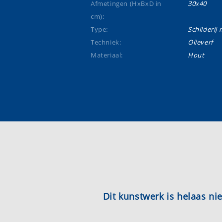
Afmetingen (HxBxD in
30x40
cm):
Type:
Schilderij m
Techniek:
Olieverf
Materiaal:
Hout
Dit kunstwerk is helaas n