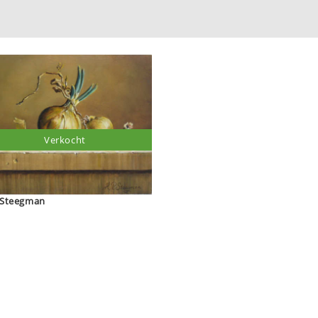
Verkocht
H.P. Steegman