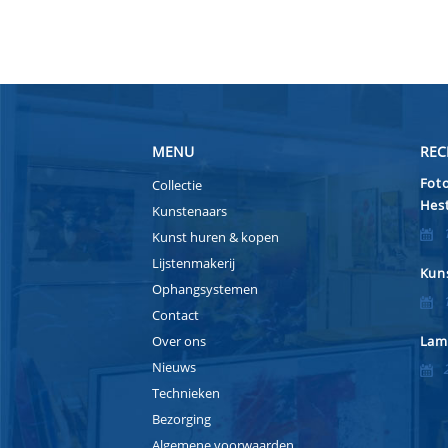
MENU
REC
Foto
Collectie
Hest
Kunstenaars
Kunst huren & kopen
Lijstenmakerij
Kuns
Ophangsystemen
Contact
Over ons
Lam
Nieuws
Technieken
Bezorging
Algemene voorwaarden