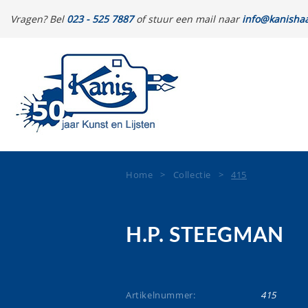
Vragen? Bel
023 - 525 7887
of stuur een mail naar
info@kanishaa
Home
>
Collectie
>
415
H.P. STEEGMAN
Artikelnummer:
415