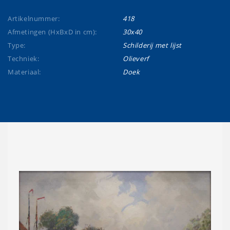
Artikelnummer:
418
Afmetingen (HxBxD in cm):
30x40
Type:
Schilderij met lijst
Techniek:
Olieverf
Materiaal:
Doek