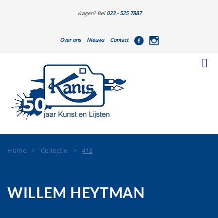
Vragen? Bel
023 - 525 7887
Over ons
Nieuws
Contact
Home
>
Collectie
>
418
WILLEM HEYTMAN