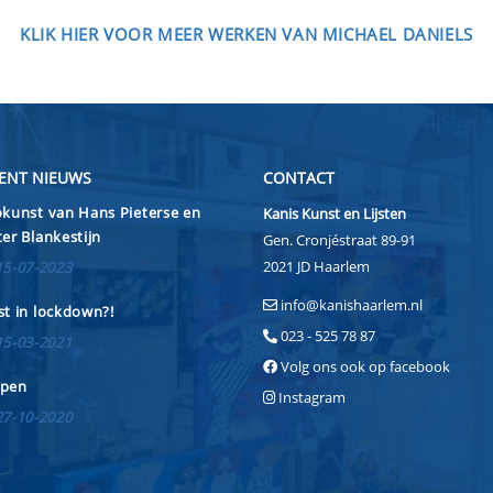
KLIK HIER VOOR MEER WERKEN VAN MICHAEL DANIELS
ENT NIEUWS
CONTACT
kunst van Hans Pieterse en
Kanis Kunst en Lijsten
er Blankestijn
Gen. Cronjéstraat 89-91
2021 JD Haarlem
15-07-2023
info@kanishaarlem.nl
t in lockdown?!
023 - 525 78 87
15-03-2021
Volg ons ook op facebook
pen
Instagram
27-10-2020