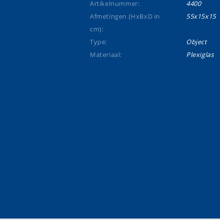
Artikelnummer:
4400
Afmetingen (HxBxD in
55x15x15
cm):
Type:
Object
Materiaal:
Plexiglas