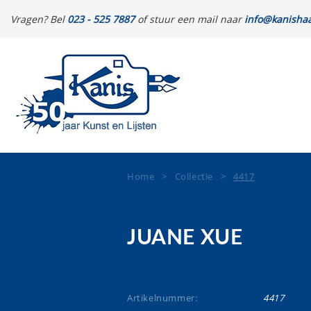
Vragen? Bel
023 - 525 7887
of stuur een mail naar
info@kanishaa
Home
>
Collectie
>
4417
JUANE XUE
Artikelnummer:
4417