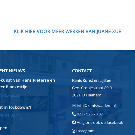
KLIK HIER VOOR MEER WERKEN VAN JUANE XUE
ENT NIEUWS
CONTACT
kunst van Hans Pieterse en
Kanis Kunst en Lijsten
er Blankestijn
Gen. Cronjéstraat 89-91
2021 JD Haarlem
15-07-2023
info@kanishaarlem.nl
t in lockdown?!
023 - 525 78 87
15-03-2021
Volg ons ook op facebook
pen
Instagram