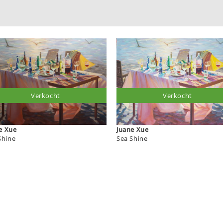
Verkocht
Verkocht
Juane Xue
Juane Xue
Shine
Sea Shine