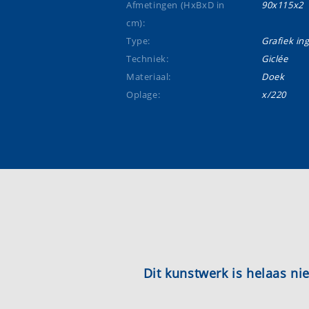
Afmetingen (HxBxD in
90x115x2
cm):
Type:
Grafiek ing
Techniek:
Giclée
Materiaal:
Doek
Oplage:
x/220
Dit kunstwerk is helaas n