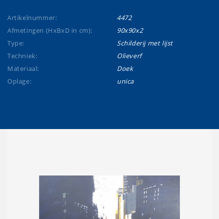
Artikelnummer:
4472
Afmetingen (HxBxD in cm):
90x90x2
Type:
Schilderij met lijst
Techniek:
Olieverf
Materiaal:
Doek
Oplage:
unica