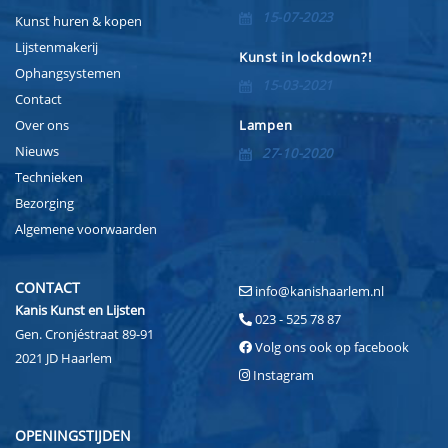
15-07-2023
Kunst huren & kopen
Lijstenmakerij
Kunst in lockdown?!
Ophangsystemen
15-03-2021
Contact
Over ons
Lampen
Nieuws
27-10-2020
Technieken
Bezorging
Algemene voorwaarden
CONTACT
info@kanishaarlem.nl
Kanis Kunst en Lijsten
023 - 525 78 87
Gen. Cronjéstraat 89-91
Volg ons ook op facebook
2021 JD Haarlem
Instagram
OPENINGSTIJDEN