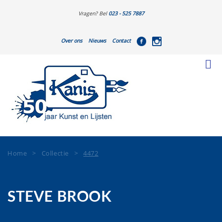
Vragen? Bel
023 - 525 7887
Over ons
Nieuws
Contact
Home
>
Collectie
>
4472
STEVE BROOK