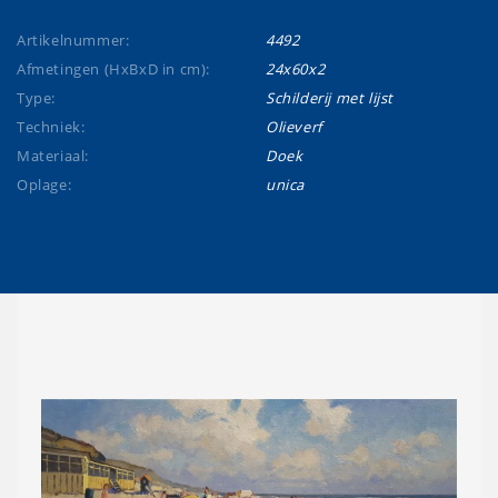
Artikelnummer:
4492
Afmetingen (HxBxD in cm):
24x60x2
Type:
Schilderij met lijst
Techniek:
Olieverf
Materiaal:
Doek
Oplage:
unica