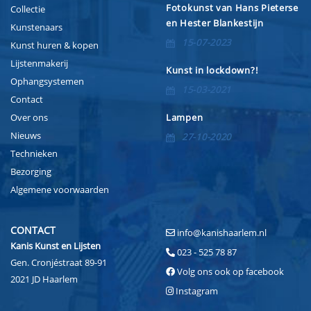
Fotokunst van Hans Pieterse
Collectie
en Hester Blankestijn
Kunstenaars
15-07-2023
Kunst huren & kopen
Lijstenmakerij
Kunst in lockdown?!
Ophangsystemen
15-03-2021
Contact
Over ons
Lampen
Nieuws
27-10-2020
Technieken
Bezorging
Algemene voorwaarden
CONTACT
info@kanishaarlem.nl
Kanis Kunst en Lijsten
023 - 525 78 87
Gen. Cronjéstraat 89-91
Volg ons ook op facebook
2021 JD Haarlem
Instagram