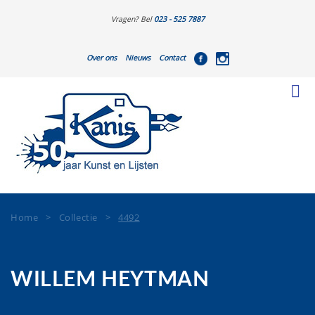
Vragen? Bel
023 - 525 7887
Over ons
Nieuws
Contact
Home
>
Collectie
>
4492
WILLEM HEYTMAN