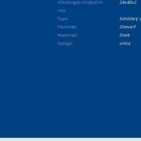
Afmetingen (HxBxD in
24x40x2
cm):
Type:
Schilderij 
Techniek:
Olieverf
Materiaal:
Doek
Oplage:
unica