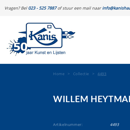
Vragen? Bel
023 - 525 7887
of stuur een mail naar
info@kanishaa
Home
>
Collectie
>
4493
WILLEM HEYTMA
Artikelnummer:
4493