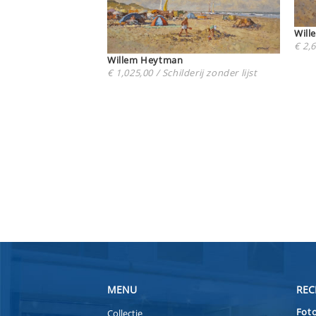
€ 2,6
Willem Heytman
€ 1,025,00 / Schilderij zonder lijst
MENU
REC
Foto
Collectie