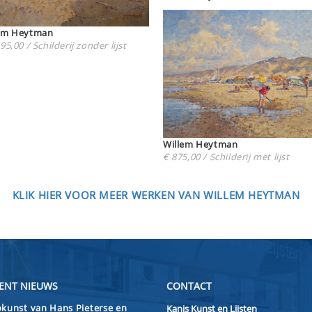
Willem Heytman
95,00 / Schilderij zonder lijst
Willem Heytman
€ 875,00 / Schilderij met lijst
KLIK HIER VOOR MEER WERKEN VAN WILLEM HEYTMAN
ENT NIEUWS
CONTACT
kunst van Hans Pieterse en
Kanis Kunst en Lijsten