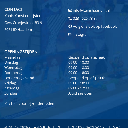
CONTACT
info@kanishaarlem.nl
Kanis Kunst en Lijsten
023 - 525 78 87
Gen. Cronjéstraat 89-91
Volg ons ook op facebook
2021 JD Haarlem
Instagram
OPENINGSTIJDEN
Maandag
Geopend op afspraak
Dinsdag
09:00 - 18:00
Woensdag
09:00 - 18:00
Donderdag
09:00 - 18:00
Donderdagavond
Geopend op afspraak
Vrijdag
09:00 - 18:00
Zaterdag
09:00 - 17:00
Zondag
Altijd gesloten
Klik
hier
voor bijzonderheden.
© 2017 - 2026 - KANIS KUNST EN LIJSTEN / KVK 34297411 /
SITEMAP