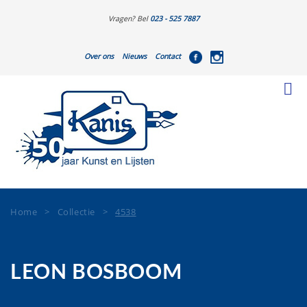
Vragen? Bel
023 - 525 7887
Over ons
Nieuws
Contact
Home
>
Collectie
>
4538
LEON BOSBOOM