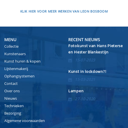
KLIK HIER VOOR MEER WERKEN VAN LEON BOSBOOM
MENU
RECENT NIEUWS
Fotokunst van Hans Pieterse
Collectie
en Hester Blankestijn
Kunstenaars
15-07-2023
Kunst huren & kopen
Lijstenmakerij
Kunst in lockdown?!
Ophangsystemen
15-03-2021
Contact
Over ons
Lampen
Nieuws
27-10-2020
Technieken
Bezorging
Algemene voorwaarden