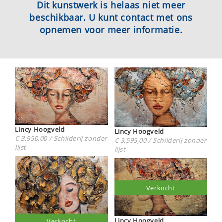
Dit kunstwerk is helaas niet meer
beschikbaar. U kunt contact met ons
opnemen voor meer informatie.
Lincy Hoogveld
Lincy Hoogveld
€ 3,950,00 / Schilderij zonder
€ 3,595,00 / Schilderij zonder
lijst
lijst
Verkocht
Lincy Hoogveld
Verkocht