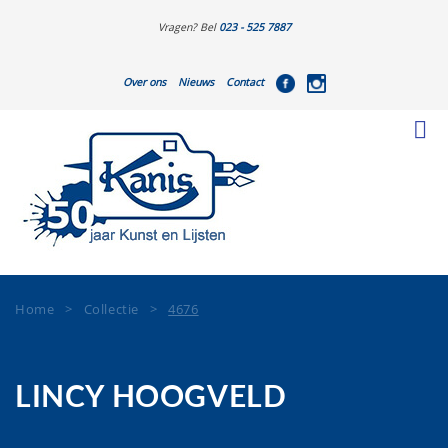
Vragen? Bel
023 - 525 7887
Over ons
Nieuws
Contact
Home
>
Collectie
>
4676
LINCY HOOGVELD