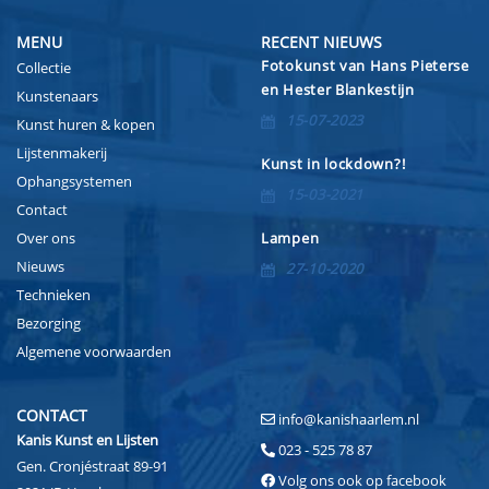
MENU
RECENT NIEUWS
Fotokunst van Hans Pieterse
Collectie
en Hester Blankestijn
Kunstenaars
15-07-2023
Kunst huren & kopen
Lijstenmakerij
Kunst in lockdown?!
Ophangsystemen
15-03-2021
Contact
Over ons
Lampen
Nieuws
27-10-2020
Technieken
Bezorging
Algemene voorwaarden
CONTACT
info@kanishaarlem.nl
Kanis Kunst en Lijsten
023 - 525 78 87
Gen. Cronjéstraat 89-91
Volg ons ook op facebook