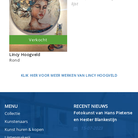
lijst
Verkocht
Lincy Hoogveld
Rond
KLIK HIER VOOR MEER WERKEN VAN LINCY HOOGVELD
MENU
RECENT NIEUWS
Fotokunst van Hans Pieterse
Collectie
en Hester Blankestijn
Kunstenaars
15-07-2023
Kunst huren & kopen
Lijstenmakerij