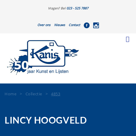
Vragen? Bel
023 - 525 7887
Over ons
Nieuws
Contact
Home
>
Collectie
>
4853
LINCY HOOGVELD