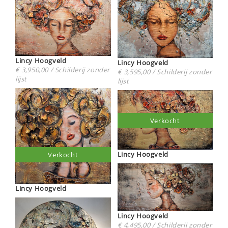
Lincy Hoogveld
Lincy Hoogveld
€ 3,950,00 / Schilderij zonder
€ 3,595,00 / Schilderij zonder
lijst
lijst
Verkocht
Lincy Hoogveld
Verkocht
Lincy Hoogveld
Lincy Hoogveld
€ 4,495,00 / Schilderij zonder