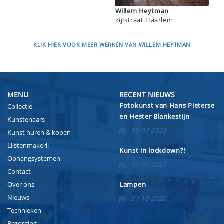
Willem Heytman
Zijlstraat Haarlem
KLIK HIER VOOR MEER WERKEN VAN WILLEM HEYTMAN
MENU
RECENT NIEUWS
Fotokunst van Hans Pieterse
Collectie
en Hester Blankestijn
Kunstenaars
15-07-2023
Kunst huren & kopen
Lijstenmakerij
Kunst in lockdown?!
Ophangsystemen
15-03-2021
Contact
Over ons
Lampen
Nieuws
27-10-2020
Technieken
Bezorging