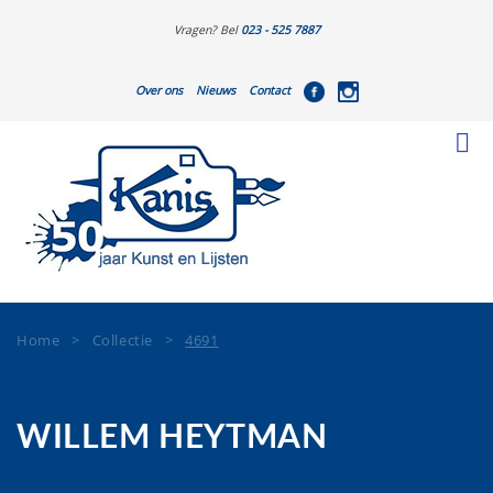
Vragen? Bel
023 - 525 7887
Over ons
Nieuws
Contact
Home
>
Collectie
>
4691
WILLEM HEYTMAN