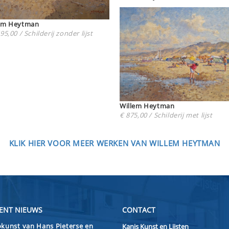
Willem Heytman
95,00 / Schilderij zonder lijst
Willem Heytman
€ 875,00 / Schilderij met lijst
KLIK HIER VOOR MEER WERKEN VAN WILLEM HEYTMAN
ENT NIEUWS
CONTACT
kunst van Hans Pieterse en
Kanis Kunst en Lijsten