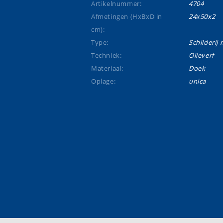
Artikelnummer:
4704
Afmetingen (HxBxD in
24x50x2
cm):
Type:
Schilderij m
Techniek:
Olieverf
Materiaal:
Doek
Oplage:
unica