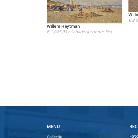
€ 2,6
Willem Heytman
€ 1,025,00 / Schilderij zonder lijst
MENU
REC
Foto
Collectie