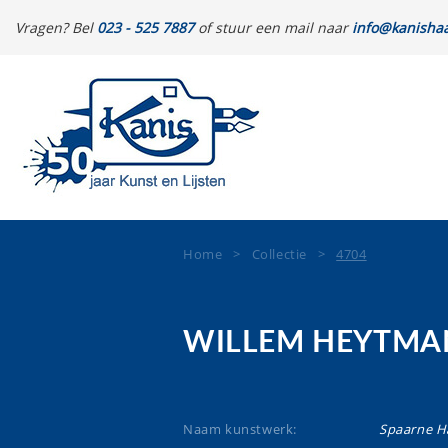
Vragen? Bel
023 - 525 7887
of stuur een mail naar
info@kanishaa
Home
>
Collectie
>
4704
WILLEM HEYTMA
Naam kunstwerk:
Spaarne H