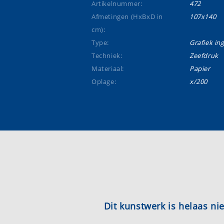
Artikelnummer:
472
Afmetingen (HxBxD in
107x140
cm):
Type:
Grafiek ing
Techniek:
Zeefdruk
Materiaal:
Papier
Oplage:
x/200
Dit kunstwerk is helaas n