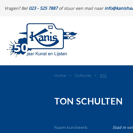
Vragen? Bel
023 - 525 7887
of stuur een mail naar
info@kanishaa
Home
>
Collectie
>
472
TON SCHULTEN
Naam kunstwerk:
Stad in vol