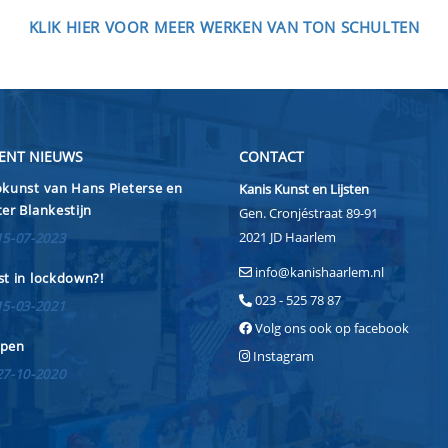
KLIK HIER VOOR MEER WERKEN VAN TON SCHULTEN
ENT NIEUWS
CONTACT
kunst van Hans Pieterse en
Kanis Kunst en Lijsten
er Blankestijn
Gen. Cronjéstraat 89-91
2021 JD Haarlem
15-07-2023
info@kanishaarlem.nl
t in lockdown?!
023 - 525 78 87
15-03-2021
Volg ons ook op facebook
pen
Instagram
27-10-2020