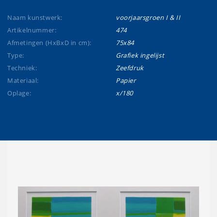
Naam kunstwerk:
voorjaarsgroen I & II
Artikelnummer:
474
Afmetingen (HxBxD in cm):
75x84
Type:
Grafiek ingelijst
Techniek:
Zeefdruk
Materiaal:
Papier
Oplage:
x/180