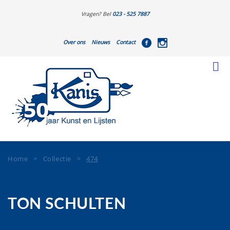
Vragen? Bel
023 - 525 7887
Over ons
Nieuws
Contact
Home
>
Collectie
>
474
TON SCHULTEN