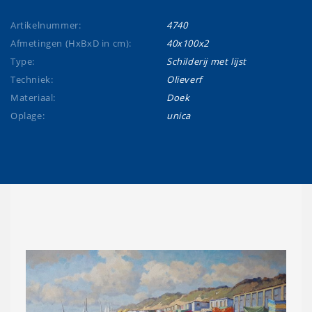
Artikelnummer:
4740
Afmetingen (HxBxD in cm):
40x100x2
Type:
Schilderij met lijst
Techniek:
Olieverf
Materiaal:
Doek
Oplage:
unica