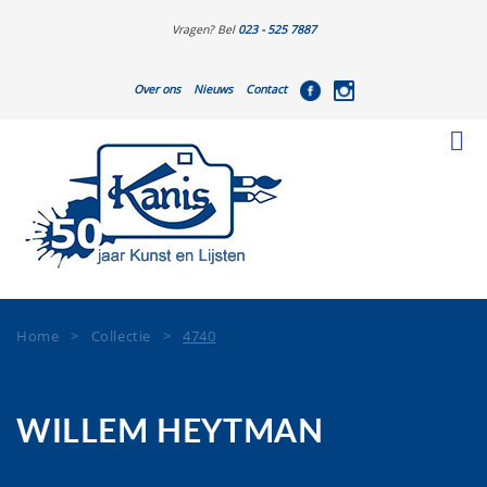
Vragen? Bel
023 - 525 7887
Over ons
Nieuws
Contact
Home
>
Collectie
>
4740
WILLEM HEYTMAN