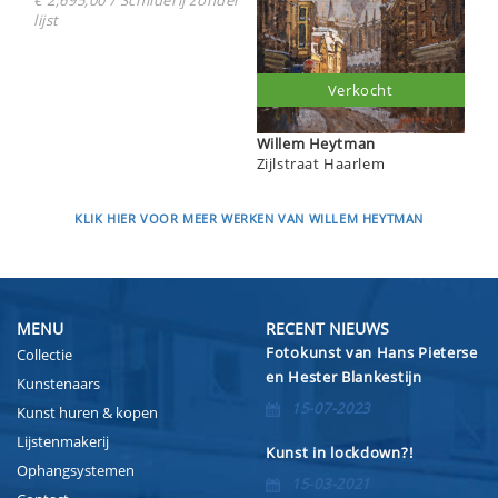
€ 2,695,00 / Schilderij zonder
lijst
Verkocht
Willem Heytman
Zijlstraat Haarlem
KLIK HIER VOOR MEER WERKEN VAN WILLEM HEYTMAN
MENU
RECENT NIEUWS
Fotokunst van Hans Pieterse
Collectie
en Hester Blankestijn
Kunstenaars
15-07-2023
Kunst huren & kopen
Lijstenmakerij
Kunst in lockdown?!
Ophangsystemen
15-03-2021