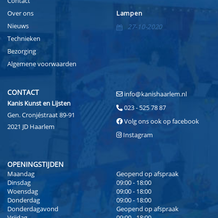
Contact
Over ons
Lampen
Nieuws
27-10-2020
Technieken
Bezorging
Algemene voorwaarden
CONTACT
info@kanishaarlem.nl
Kanis Kunst en Lijsten
023 - 525 78 87
Gen. Cronjéstraat 89-91
Volg ons ook op facebook
2021 JD Haarlem
Instagram
OPENINGSTIJDEN
Maandag
Geopend op afspraak
Dinsdag
09:00 - 18:00
Woensdag
09:00 - 18:00
Donderdag
09:00 - 18:00
Donderdagavond
Geopend op afspraak
Vrijdag
09:00 - 18:00