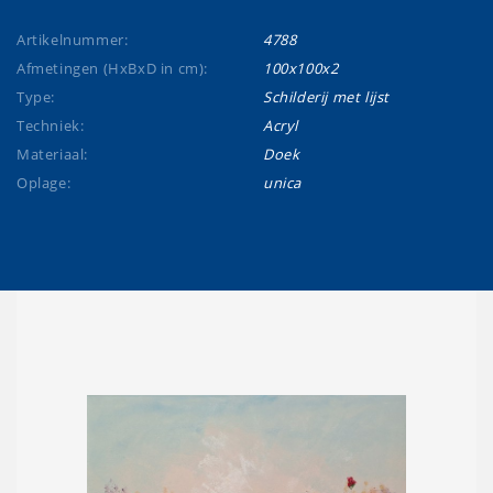
Artikelnummer:
4788
Afmetingen (HxBxD in cm):
100x100x2
Type:
Schilderij met lijst
Techniek:
Acryl
Materiaal:
Doek
Oplage:
unica