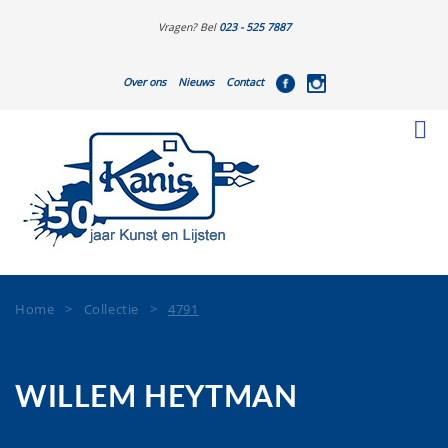
Vragen? Bel
023 - 525 7887
Over ons
Nieuws
Contact
Home
>
Collectie
>
4791
WILLEM HEYTMAN