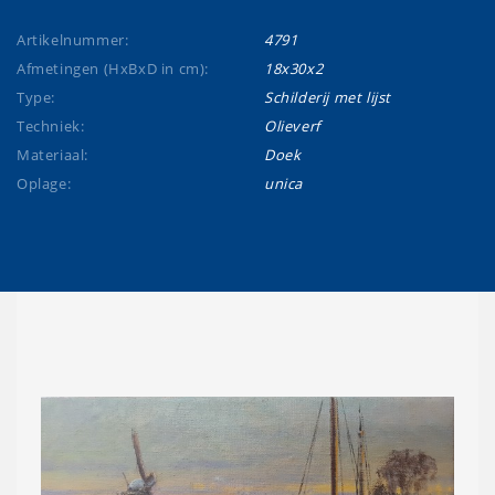
Artikelnummer:
4791
Afmetingen (HxBxD in cm):
18x30x2
Type:
Schilderij met lijst
Techniek:
Olieverf
Materiaal:
Doek
Oplage:
unica