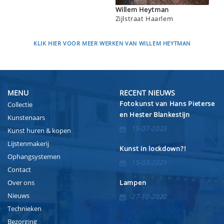
Willem Heytman
Zijlstraat Haarlem
KLIK HIER VOOR MEER WERKEN VAN WILLEM HEYTMAN
MENU
RECENT NIEUWS
Fotokunst van Hans Pieterse
Collectie
en Hester Blankestijn
Kunstenaars
15-07-2023
Kunst huren & kopen
Lijstenmakerij
Kunst in lockdown?!
Ophangsystemen
15-03-2021
Contact
Over ons
Lampen
Nieuws
27-10-2020
Technieken
Bezorging