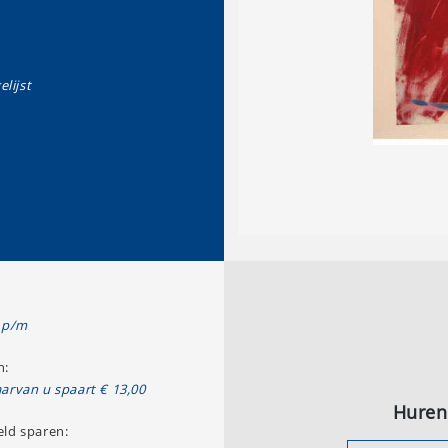
elijst
 p/m
n:
arvan u spaart € 13,00
Huren
ld sparen: