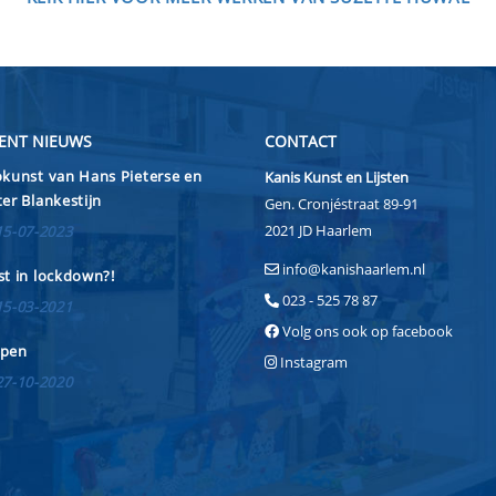
ENT NIEUWS
CONTACT
kunst van Hans Pieterse en
Kanis Kunst en Lijsten
er Blankestijn
Gen. Cronjéstraat 89-91
2021 JD Haarlem
15-07-2023
info@kanishaarlem.nl
t in lockdown?!
023 - 525 78 87
15-03-2021
Volg ons ook op facebook
pen
Instagram
27-10-2020