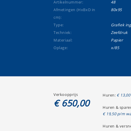
Artikelnummer:
48
Afmetingen (HxBxD in
80x95
cm):
Type:
Grafiek ing
Techniek:
Zeefdruk
Materiaal:
Papier
Oplage:
x/85
Verkoopprijs
Huren:
€ 13,00
€ 650,00
Huren & spare
€ 19,50 p/m wa
Huren & versne