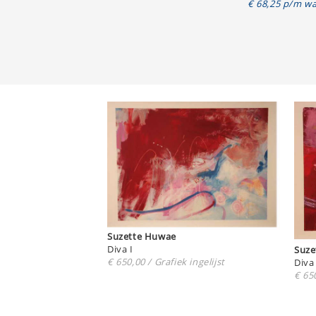
€ 68,25 p/m wa
Suzette Huwae
Diva I
€ 650,00 / Grafiek ingelijst
Diva 
€ 650