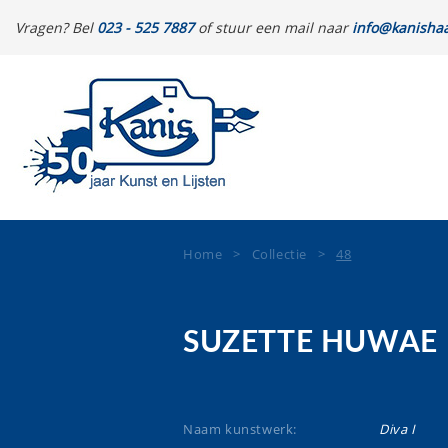
Vragen? Bel
023 - 525 7887
of stuur een mail naar
info@kanishaa
Home
>
Collectie
>
48
SUZETTE HUWAE
Naam kunstwerk:
Diva I