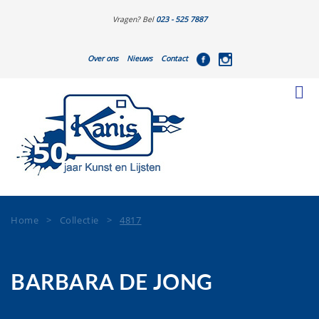
Vragen? Bel
023 - 525 7887
Over ons
Nieuws
Contact
Home
>
Collectie
>
4817
BARBARA DE JONG