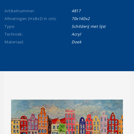
Artikelnummer:
4817
Afmetingen (HxBxD in cm):
70x140x2
Type:
Schilderij met lijst
Techniek:
Acryl
Materiaal:
Doek