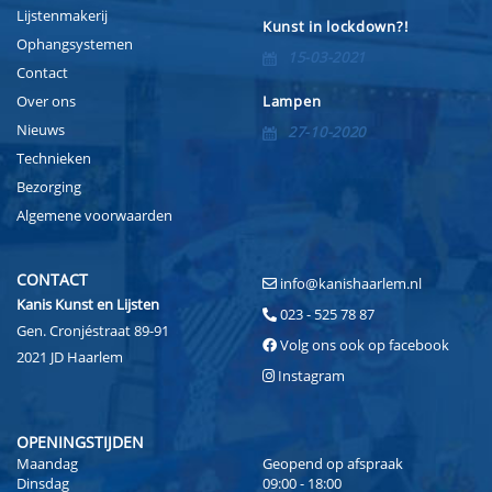
Lijstenmakerij
Kunst in lockdown?!
Ophangsystemen
15-03-2021
Contact
Over ons
Lampen
Nieuws
27-10-2020
Technieken
Bezorging
Algemene voorwaarden
CONTACT
info@kanishaarlem.nl
Kanis Kunst en Lijsten
023 - 525 78 87
Gen. Cronjéstraat 89-91
Volg ons ook op facebook
2021 JD Haarlem
Instagram
OPENINGSTIJDEN
Maandag
Geopend op afspraak
Dinsdag
09:00 - 18:00