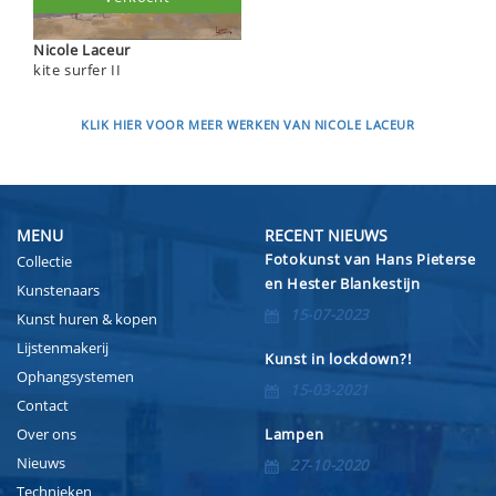
Nicole Laceur
kite surfer II
KLIK HIER VOOR MEER WERKEN VAN NICOLE LACEUR
MENU
RECENT NIEUWS
Fotokunst van Hans Pieterse
Collectie
en Hester Blankestijn
Kunstenaars
15-07-2023
Kunst huren & kopen
Lijstenmakerij
Kunst in lockdown?!
Ophangsystemen
15-03-2021
Contact
Over ons
Lampen
Nieuws
27-10-2020
Technieken