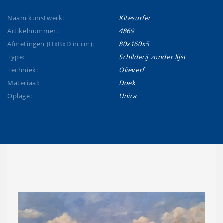
Naam kunstwerk:
Kitesurfer
Artikelnummer:
4869
Afmetingen (HxBxD in cm):
80x160x5
Type:
Schilderij zonder lijst
Techniek:
Olieverf
Materiaal:
Doek
Oplage:
Unica