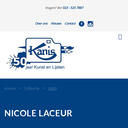
Vragen? Bel
023 - 525 7887
Over ons
Nieuws
Contact
Home
>
Collectie
>
4869
NICOLE LACEUR