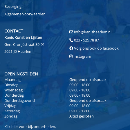
Bezorging
Algemene voorwaarden
CONTACT
info@kanishaarlem.nl
Kanis Kunst en Lijsten
023 - 525 78 87
Gen. Cronjéstraat 89-91
Volg ons ook op facebook
2021 JD Haarlem
Instagram
OPENINGSTIJDEN
Maandag
Geopend op afspraak
Dinsdag
09:00 - 18:00
Woensdag
09:00 - 18:00
Donderdag
09:00 - 18:00
Donderdagavond
Geopend op afspraak
Vrijdag
09:00 - 18:00
Zaterdag
09:00 - 17:00
Zondag
Altijd gesloten
Klik
hier
voor bijzonderheden.