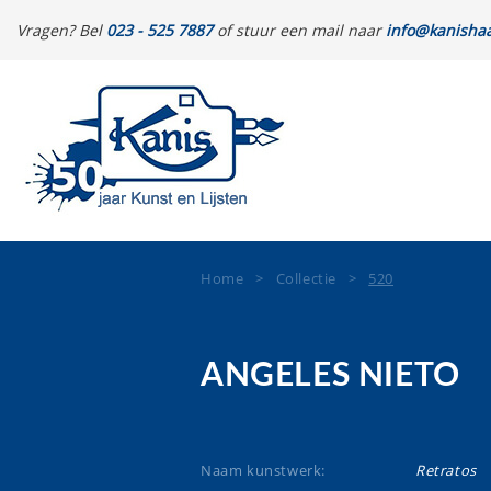
Vragen? Bel
023 - 525 7887
of stuur een mail naar
info@kanishaa
Home
>
Collectie
>
520
ANGELES NIETO
Naam kunstwerk:
Retratos