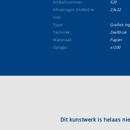
Artikelnummer:
520
Afmetingen (HxBxD in
23x22
cm):
Type:
Grafiek ing
Techniek:
Zeefdruk
Materiaal:
Papier
Oplage:
x/200
Dit kunstwerk is helaas n