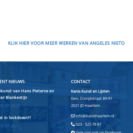
KLIK HIER VOOR MEER WERKEN VAN ANGELES NIETO
ENT NIEUWS
CONTACT
kunst van Hans Pieterse en
Kanis Kunst en Lijsten
er Blankestijn
Gen. Cronjéstraat 89-91
2021 JD Haarlem
15-07-2023
info@kanishaarlem.nl
t in lockdown?!
023 - 525 78 87
15-03-2021
Volg ons ook op facebook