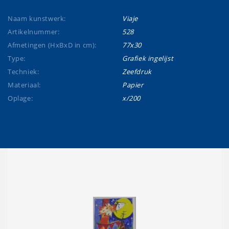
Naam kunstwerk:
Viaje
Artikelnummer:
528
Afmetingen (HxBxD in cm):
77x30
Type:
Grafiek ingelijst
Techniek:
Zeefdruk
Materiaal:
Papier
Oplage:
x/200