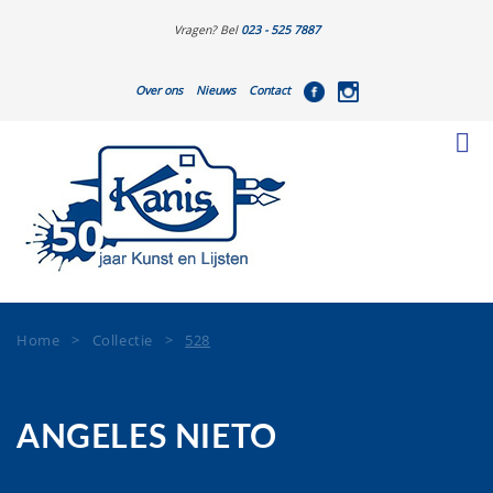
Vragen? Bel
023 - 525 7887
Over ons
Nieuws
Contact
Home
>
Collectie
>
528
ANGELES NIETO