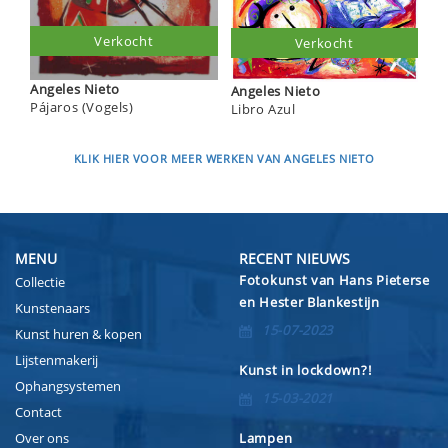
Verkocht
Verkocht
Angeles Nieto
Angeles Nieto
Pájaros (Vogels)
Libro Azul
KLIK HIER VOOR MEER WERKEN VAN ANGELES NIETO
MENU
RECENT NIEUWS
Fotokunst van Hans Pieterse
Collectie
en Hester Blankestijn
Kunstenaars
15-07-2023
Kunst huren & kopen
Lijstenmakerij
Kunst in lockdown?!
Ophangsystemen
15-03-2021
Contact
Over ons
Lampen